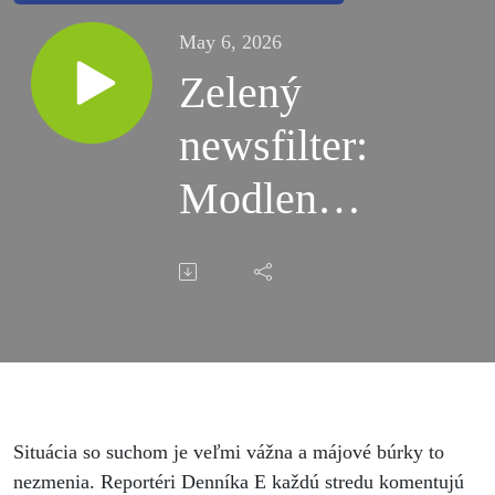
May 6, 2026
Zelený
newsfilter:
Modlenie
za dážď
stačiť
nebude.
Vláda by
mala
Situácia so suchom je veľmi vážna a májové búrky to
nezmenia. Reportéri Denníka E každú stredu komentujú