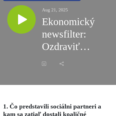
Aug 21, 2025
Ekonomický
newsfilter:
Ozdraviť
financie sa
dá aj bez
zvyšovania
daní a
1. Čo predstavili sociálni partneri a
znižovania
kam sa zatiaľ dostali koaličné