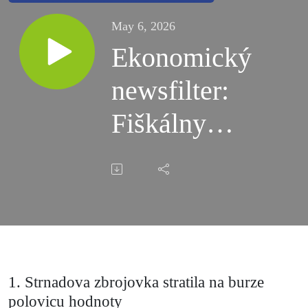
May 6, 2026
Ekonomický
newsfilter:
Fiškálny
terorizmus
spôsobil
Kamenický,
nie Matovič
1. Strnadova zbrojovka stratila na burze
polovicu hodnoty